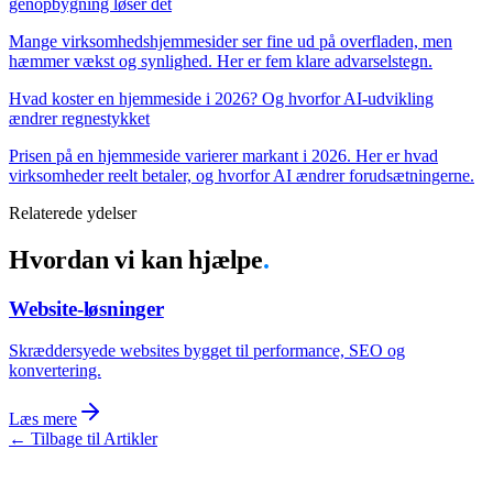
genopbygning løser det
Mange virksomhedshjemmesider ser fine ud på overfladen, men
hæmmer vækst og synlighed. Her er fem klare advarselstegn.
Hvad koster en hjemmeside i 2026? Og hvorfor AI-udvikling
ændrer regnestykket
Prisen på en hjemmeside varierer markant i 2026. Her er hvad
virksomheder reelt betaler, og hvorfor AI ændrer forudsætningerne.
Relaterede ydelser
Hvordan vi kan hjælpe
.
Website-løsninger
Skræddersyede websites bygget til performance, SEO og
konvertering.
Læs mere
←
Tilbage til Artikler