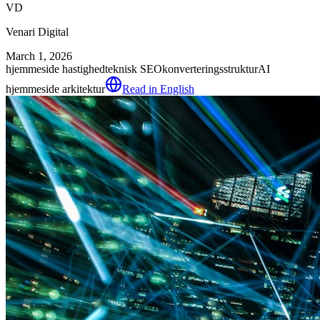
VD
Venari Digital
March 1, 2026
hjemmeside hastighed
teknisk SEO
konverteringsstruktur
AI
hjemmeside arkitektur
Read in English