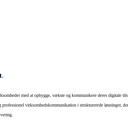
t
.
r virksomheder med at opbygge, vækste og kommunikere deres digitale ti
 professionel virksomhedskommunikation i strukturerede løsninger, der r
vering.