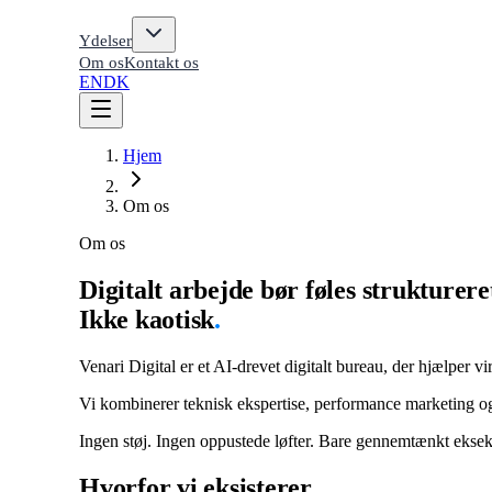
Ydelser
Om os
Kontakt os
EN
DK
Hjem
Om os
Om os
Digitalt arbejde bør føles strukturere
Ikke kaotisk
.
Venari Digital er et AI-drevet digitalt bureau, der hjælpe
Vi kombinerer teknisk ekspertise, performance marketing og
Ingen støj. Ingen oppustede løfter. Bare gennemtænkt eksek
Hvorfor vi eksisterer
.