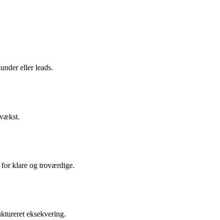
nder eller leads.
 vækst.
 for klare og troværdige.
uktureret eksekvering.